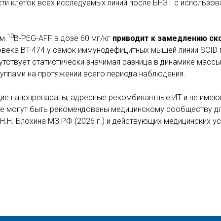
и клеток всех исследуемых линий после БНЗТ с использо
10
ем
B-PEG-AFF в дозе 60 мг/кг
приводит к замедлению ск
века BT-474 у самок иммунодефицитных мышей линии SCID 
сутствует статистически значимая разница в динамике масс
уппами на протяжении всего периода наблюдения.
е нанопрепараты, адресные рекомбинантные ИТ и не имею
ве могут быть рекомендованы медицинскому сообществу дл
Н.Н. Блохина МЗ РФ (2026 г.) и действующих медицинских ус