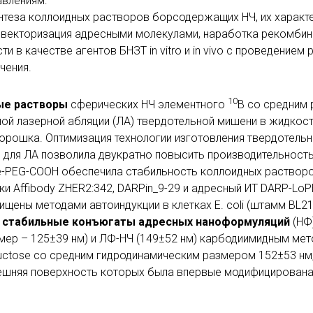
авлениям:
нтеза коллоидных растворов борсодержащих НЧ, их характе
векторизация адресными молекулами, наработка рекомбин
 в качестве агентов БНЗТ in vitro и in vivo с проведением 
чения.
10
ые растворы
сферических НЧ элементного
B со средним
ой лазерной абляции (ЛА) твердотельной мишени в жидкост
орошка. Оптимизация технологии изготовления твердотель
для ЛА позволила двукратно повысить производительность
e-PEG-COOH обеспечила стабильность коллоидных растворо
и Affibody ZHER2:342, DARPin_9-29 и адресный ИТ DARP-LoP
чищены методами автоиндукции в клетках E. coli (штамм BL21
 стабильные конъюгаты адресных наноформуляций
(НФ
мер – 125±39 нм) и ЛФ-НЧ (149±52 нм) карбодиимидным ме
uctose со средним гидродинамическим размером 152±53 нм
нешняя поверхность которых была впервые модифицирован