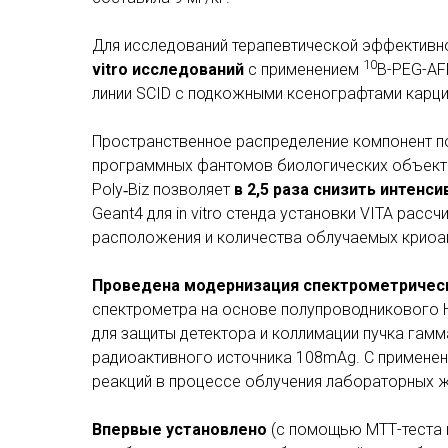
Для исследований терапевтической эффективн
10
vitro исследований
с применением
B-PEG-AF
линии SCID с подкожными ксенографтами карц
Пространственное распределение компонент п
программных фантомов биологических объектов
Poly‑Biz позволяет
в 2,5 раза снизить интенс
Geant4 для in vitro стенда установки VITA ра
расположения и количества облучаемых криоам
Проведена модернизация спектрометрическ
спектрометра на основе полупроводникового H
для защиты детектора и коллимации пучка гамм
радиоактивного источника 108mAg. С применен
реакций в процессе облучения лабораторных 
Впервые установлено
(с помощью МТТ-теста 