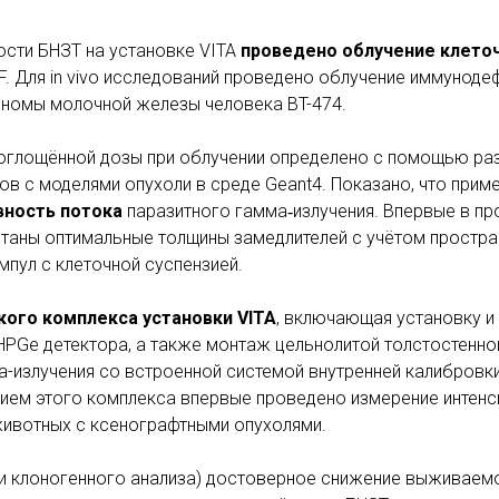
ости БНЗТ на установке VITA
проведено облучение клеточ
F. Для in vivo исследований проведено облучение иммунод
иномы молочной железы человека BT-474.
оглощённой дозы при облучении определено с помощью ра
 с моделями опухоли в среде Geant4. Показано, что прим
ивность потока
паразитного гамма‑излучения. Впервые в п
ссчитаны оптимальные толщины замедлителей с учётом простр
пул с клеточной суспензией.
ого комплекса установки VITA
, включающая установку и
PGe детектора, а также монтаж цельнолитой толстостенно
а-излучения со встроенной системой внутренней калибровк
ием этого комплекса впервые проведено измерение интенс
животных с ксенографтными опухолями.
и клоногенного анализа) достоверное снижение выживаемо