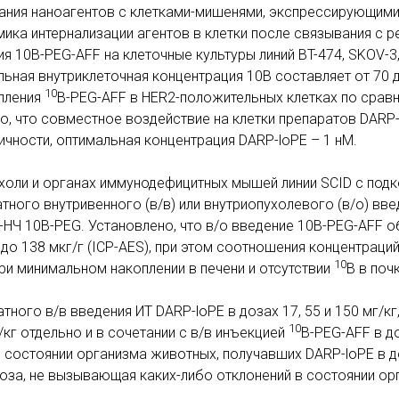
ния наноагентов с клетками-мишенями, экспрессирующими
мика интернализации агентов в клетки после связывания с 
я 10B-PEG-AFF на клеточные культуры линий BT-474, SKOV-3,
льная внутриклеточная концентрация 10B составляет от 70 
10
опления
B-PEG-AFF в HER2-положительных клетках по срав
, что совместное воздействие на клетки препаратов DARP-
ичности, оптимальная концентрация DARP-loPE – 1 нМ.
холи и органах иммунодефицитных мышей линии SCID с по
тного внутривенного (в/в) или внутриопухолевого (в/о) вв
-НЧ 10B-PEG. Установлено, что в/о введение 10B-PEG-AFF 
г до 138 мкг/г (ICP-AES), при этом соотношения концентраци
10
и минимальном накоплении в печени и отсутствии
B в поч
тного в/в введения ИТ DARP-loPE в дозах 17, 55 и 150 мг/кг
10
г/кг отдельно и в сочетании с в/в инъекцией
B-PEG-AFF в до
 состоянии организма животных, получавших DARP-loPE в до
доза, не вызывающая каких-либо отклонений в состоянии о