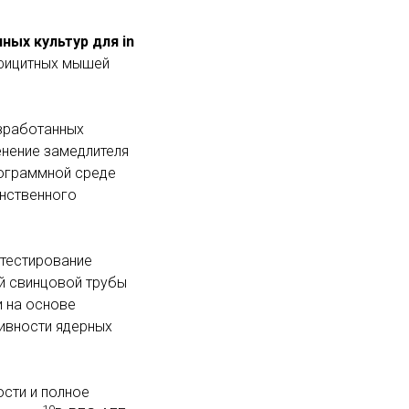
ных культур для in
ефицитных мышей
зработанных
енение замедлителя
рограммной среде
анственного
 тестирование
й свинцовой трубы
и на основе
ивности ядерных
сти и полное