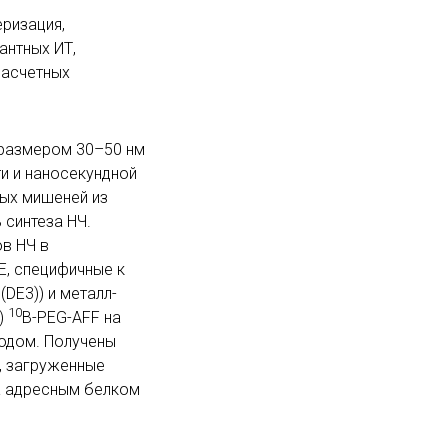
ризация,
антных ИТ,
расчетных
 размером 30–50 нм
и и наносекундной
ных мишеней из
 синтеза НЧ.
в НЧ в
E, специфичные к
(DE3)) и металл-
10
)
B-PEG-AFF на
тодом. Получены
, загруженные
а адресным белком