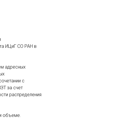
я
та ИЦиГ СО РАН в
ем адресных
ых
сочетании с
ЗТ за счет
ости распределения
м объеме.