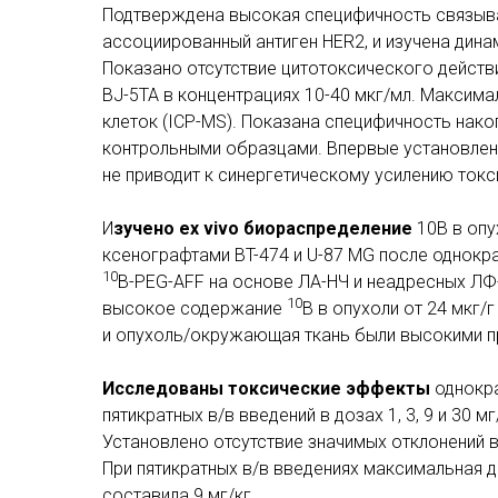
Подтверждена высокая специфичность связыва
ассоциированный антиген HER2, и изучена дина
Показано отсутствие цитотоксического действи
BJ-5TA в концентрациях 10-40 мкг/мл. Максима
клеток (ICP-MS). Показана специфичность нак
контрольными образцами. Впервые установлено
не приводит к синергетическому усилению токс
И
зучено ex vivo биораспределение
10B в опу
ксенографтами BT-474 и U-87 MG после однокра
10
B-PEG-AFF на основе ЛА-НЧ и неадресных ЛФ
10
высокое содержание
B в опухоли от 24 мкг/
и опухоль/окружающая ткань были высокими пр
Исследованы токсические эффекты
однокра
пятикратных в/в введений в дозах 1, 3, 9 и 30 м
Установлено отсутствие значимых отклонений в
При пятикратных в/в введениях максимальная 
составила 9 мг/кг.