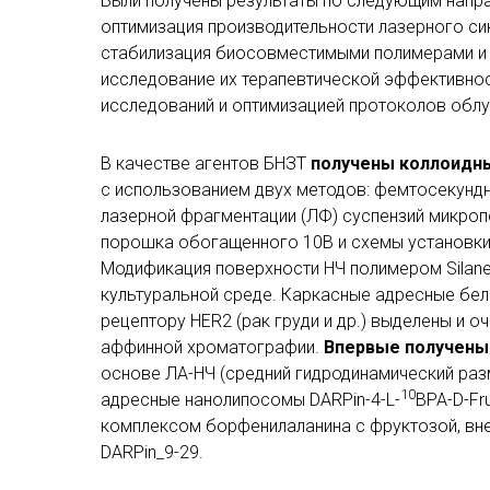
Были получены результаты по следующим напр
оптимизация производительности лазерного си
стабилизация биосовместимыми полимерами и 
исследование их терапевтической эффективности
исследований и оптимизацией протоколов облу
В качестве агентов БНЗТ
получены коллоидн
с использованием двух методов: фемтосекундн
лазерной фрагментации (ЛФ) суспензий микроп
порошка обогащенного 10B и схемы установки 
Модификация поверхности НЧ полимером Silan
культуральной среде. Каркасные адресные белк
рецептору HER2 (рак груди и др.) выделены и о
аффинной хроматографии.
Впервые получены
основе ЛА-НЧ (средний гидродинамический раз
10
адресные нанолипосомы DARPin-4-L-
BPA-D-Fr
комплексом борфенилаланина с фруктозой, в
DARPin_9-29.