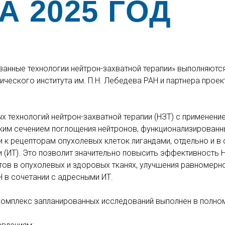
А 2025 ГОД
анные технологии нейтрон-захватной терапии» выполняютс
еского института им. П.Н. Лебедева РАН и партнера проек
х технологий нейтрон-захватной терапии (НЗТ) с применени
оким сечением поглощения нейтронов, функционализированн
 рецепторам опухолевых клеток лигандами, отдельно и в 
ИТ). Это позволит значительно повысить эффективность Н
тов в опухолевых и здоровых тканях, улучшения равномерн
Ч в сочетании с адресными ИТ.
. комплекс запланированных исследований выполнен в полно