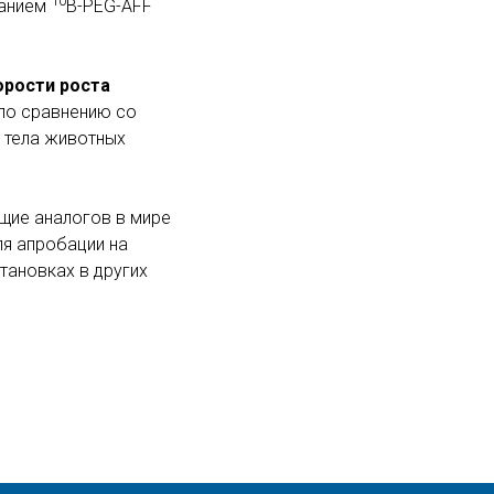
10
ванием
B-PEG-AFF
орости роста
по сравнению со
ы тела животных
щие аналогов в мире
я апробации на
тановках в других