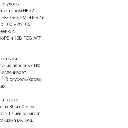
 опухоль-
рецептором HER2.
 SK-BR-3, EMT-HER2 и
до 100 мкг/106
нению с
loPE и 10B-PEG-AFF
дкожными
едения адресных НФ
обеспечивает
10
й
B опухоль/кровь
ках.
, а также
зах 30 и 60 мг/кг.
зе 17 или 55 мг/кг.
рганизма мышей,